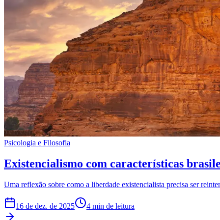
Psicologia e Filosofia
Existencialismo com características brasil
Uma reflexão sobre como a liberdade existencialista precisa ser reinter
16 de dez. de 2025
4 min de leitura