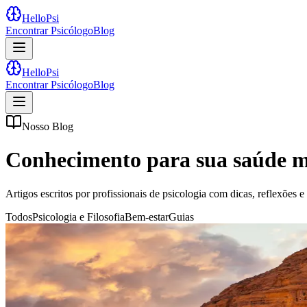
HelloPsi
Encontrar Psicólogo
Blog
HelloPsi
Encontrar Psicólogo
Blog
Nosso Blog
Conhecimento para sua
saúde m
Artigos escritos por profissionais de psicologia com dicas, reflexões
Todos
Psicologia e Filosofia
Bem-estar
Guias